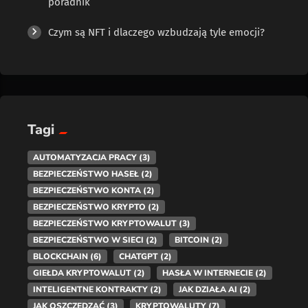
poradnik
Czym są NFT i dlaczego wzbudzają tyle emocji?
Tagi
AUTOMATYZACJA PRACY
(3)
BEZPIECZEŃSTWO HASEŁ
(2)
BEZPIECZEŃSTWO KONTA
(2)
BEZPIECZEŃSTWO KRYPTO
(2)
BEZPIECZEŃSTWO KRYPTOWALUT
(3)
BEZPIECZEŃSTWO W SIECI
(2)
BITCOIN
(2)
BLOCKCHAIN
(6)
CHATGPT
(2)
GIEŁDA KRYPTOWALUT
(2)
HASŁA W INTERNECIE
(2)
INTELIGENTNE KONTRAKTY
(2)
JAK DZIAŁA AI
(2)
JAK OSZCZĘDZAĆ
(3)
KRYPTOWALUTY
(7)