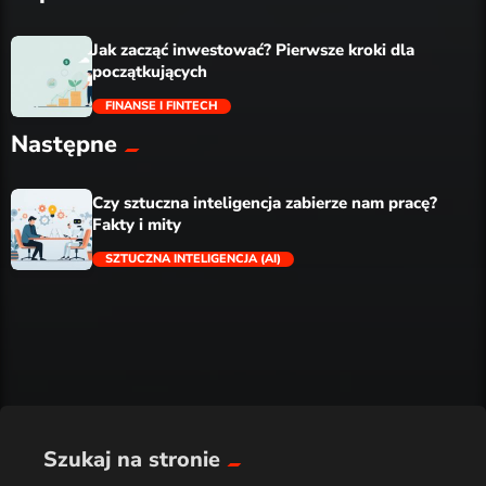
Jak zacząć inwestować? Pierwsze kroki dla
początkujących
FINANSE I FINTECH
Następne
trending_flat
Czy sztuczna inteligencja zabierze nam pracę?
Fakty i mity
SZTUCZNA INTELIGENCJA (AI)
trending_flat
Szukaj na stronie