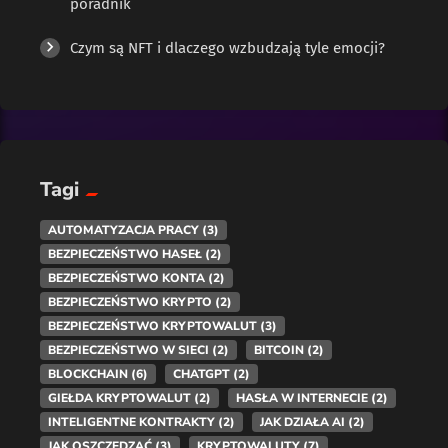
poradnik
Czym są NFT i dlaczego wzbudzają tyle emocji?
Tagi
AUTOMATYZACJA PRACY
(3)
BEZPIECZEŃSTWO HASEŁ
(2)
BEZPIECZEŃSTWO KONTA
(2)
BEZPIECZEŃSTWO KRYPTO
(2)
BEZPIECZEŃSTWO KRYPTOWALUT
(3)
BEZPIECZEŃSTWO W SIECI
(2)
BITCOIN
(2)
BLOCKCHAIN
(6)
CHATGPT
(2)
GIEŁDA KRYPTOWALUT
(2)
HASŁA W INTERNECIE
(2)
INTELIGENTNE KONTRAKTY
(2)
JAK DZIAŁA AI
(2)
JAK OSZCZĘDZAĆ
(3)
KRYPTOWALUTY
(7)