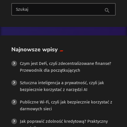
najważniejsza zasada w całym świecie krypto brzmi: nigdy
Szukaj
search
nikomu nie udostępniaj swojego klucza prywatnego ani frazy
odzyskiwania. Z kluczem prywatnym wiąże się popularne
powiedzenie, że jeśli nie masz kluczy, to nie masz krypto.
Oznacza to, że trzymając […]
Najnowsze wpisy
Czym jest DeFi, czyli zdecentralizowane finanse?
Przewodnik dla początkujących
Sztuczna inteligencja a prywatność, czyli jak
bezpiecznie korzystać z narzędzi AI
Publiczne Wi-Fi, czyli jak bezpiecznie korzystać z
darmowych sieci
Jak poprawić zdolność kredytową? Praktyczny