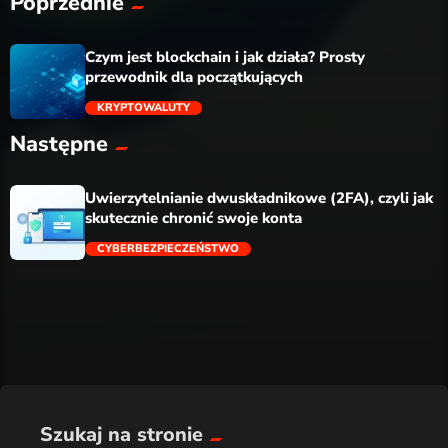
Poprzednie
Czym jest blockchain i jak działa? Prosty
przewodnik dla początkujących
KRYPTOWALUTY
Następne
trending_flat
Uwierzytelnianie dwuskładnikowe (2FA), czyli jak
skutecznie chronić swoje konta
CYBERBEZPIECZEŃSTWO
trending_flat
Szukaj na stronie