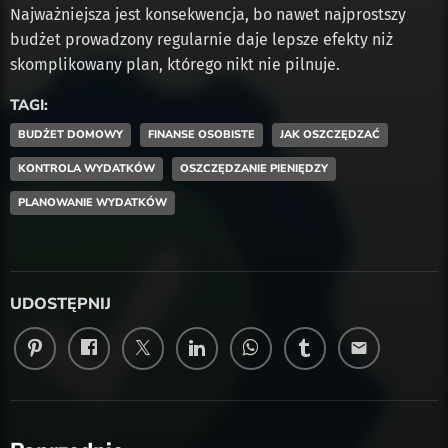
Najważniejsza jest konsekwencja, bo nawet najprostszy
budżet prowadzony regularnie daje lepsze efekty niż
skomplikowany plan, którego nikt nie pilnuje.
TAGI:
BUDŻET DOMOWY
FINANSE OSOBISTE
JAK OSZCZĘDZAĆ
KONTROLA WYDATKÓW
OSZCZĘDZANIE PIENIĘDZY
PLANOWANIE WYDATKÓW
UDOSTĘPNIJ
email