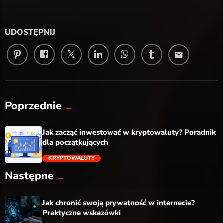
UDOSTĘPNIJ
email
Poprzednie
Jak zacząć inwestować w kryptowaluty? Poradnik
dla początkujących
KRYPTOWALUTY
Następne
trending_flat
Jak chronić swoją prywatność w internecie?
Praktyczne wskazówki