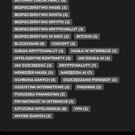
AUTOMATYZACJA PRACY
(3)
BEZPIECZEŃSTWO HASEŁ
(2)
BEZPIECZEŃSTWO KONTA
(2)
BEZPIECZEŃSTWO KRYPTO
(2)
BEZPIECZEŃSTWO KRYPTOWALUT
(3)
BEZPIECZEŃSTWO W SIECI
(2)
BITCOIN
(2)
BLOCKCHAIN
(6)
CHATGPT
(2)
GIEŁDA KRYPTOWALUT
(2)
HASŁA W INTERNECIE
(2)
INTELIGENTNE KONTRAKTY
(2)
JAK DZIAŁA AI
(2)
JAK OSZCZĘDZAĆ
(3)
KRYPTOWALUTY
(7)
MENEDŻER HASEŁ
(2)
NARZĘDZIA AI
(7)
OCHRONA DANYCH
(5)
OSZCZĘDZANIE PIENIĘDZY
(2)
OSZUSTWA INTERNETOWE
(2)
PHISHING
(2)
PODUSZKA FINANSOWA
(2)
PRYWATNOŚĆ W INTERNECIE
(2)
SZTUCZNA INTELIGENCJA
(8)
VPN
(2)
WYCIEK DANYCH
(2)