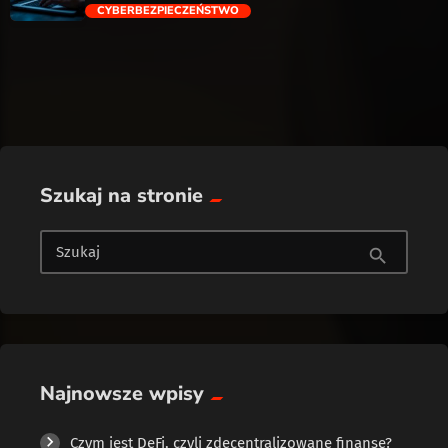
CYBERBEZPIECZEŃSTWO
trending_flat
Szukaj na stronie
Szukaj
search
Najnowsze wpisy
Czym jest DeFi, czyli zdecentralizowane finanse?