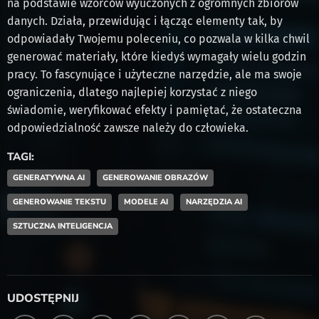
na podstawie wzorców wyuczonych z ogromnych zbiorów
danych. Działa, przewidując i łącząc elementy tak, by
odpowiadały Twojemu poleceniu, co pozwala w kilka chwil
generować materiały, które kiedyś wymagały wielu godzin
pracy. To fascynujące i użyteczne narzędzie, ale ma swoje
ograniczenia, dlatego najlepiej korzystać z niego
świadomie, weryfikować efekty i pamiętać, że ostateczna
odpowiedzialność zawsze należy do człowieka.
TAGI:
GENERATYWNA AI
GENEROWANIE OBRAZÓW
GENEROWANIE TEKSTU
MODELE AI
NARZĘDZIA AI
SZTUCZNA INTELIGENCJA
UDOSTĘPNIJ