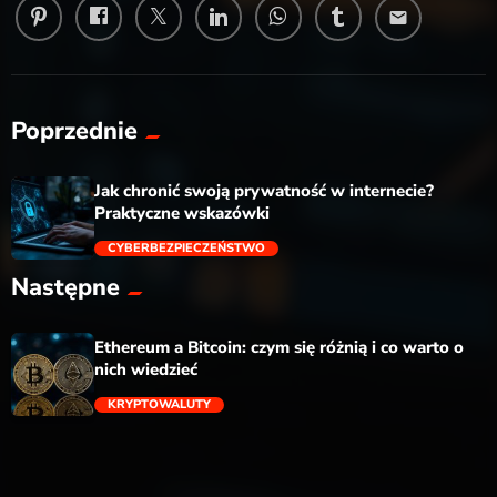
email
Poprzednie
Jak chronić swoją prywatność w internecie?
Praktyczne wskazówki
CYBERBEZPIECZEŃSTWO
Następne
trending_flat
Ethereum a Bitcoin: czym się różnią i co warto o
nich wiedzieć
KRYPTOWALUTY
trending_flat