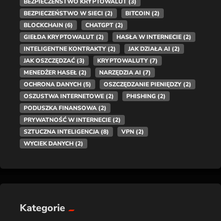
BEZPIECZEŃSTWO KRYPTOWALUT
(3)
BEZPIECZEŃSTWO W SIECI
(2)
BITCOIN
(2)
BLOCKCHAIN
(6)
CHATGPT
(2)
GIEŁDA KRYPTOWALUT
(2)
HASŁA W INTERNECIE
(2)
INTELIGENTNE KONTRAKTY
(2)
JAK DZIAŁA AI
(2)
JAK OSZCZĘDZAĆ
(3)
KRYPTOWALUTY
(7)
MENEDŻER HASEŁ
(2)
NARZĘDZIA AI
(7)
OCHRONA DANYCH
(5)
OSZCZĘDZANIE PIENIĘDZY
(2)
OSZUSTWA INTERNETOWE
(2)
PHISHING
(2)
PODUSZKA FINANSOWA
(2)
PRYWATNOŚĆ W INTERNECIE
(2)
SZTUCZNA INTELIGENCJA
(8)
VPN
(2)
WYCIEK DANYCH
(2)
Kategorie