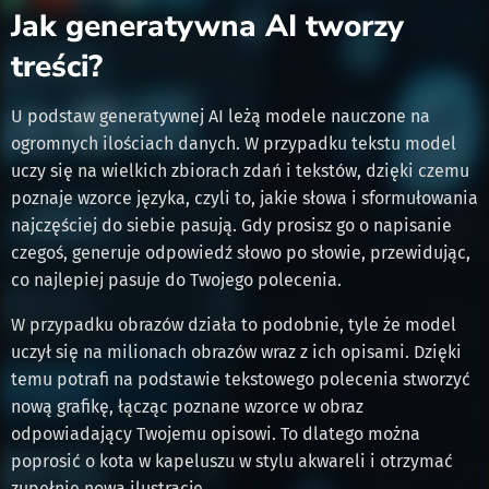
Jak generatywna AI tworzy
treści?
U podstaw generatywnej AI leżą modele nauczone na
ogromnych ilościach danych. W przypadku tekstu model
uczy się na wielkich zbiorach zdań i tekstów, dzięki czemu
poznaje wzorce języka, czyli to, jakie słowa i sformułowania
najczęściej do siebie pasują. Gdy prosisz go o napisanie
czegoś, generuje odpowiedź słowo po słowie, przewidując,
co najlepiej pasuje do Twojego polecenia.
W przypadku obrazów działa to podobnie, tyle że model
uczył się na milionach obrazów wraz z ich opisami. Dzięki
temu potrafi na podstawie tekstowego polecenia stworzyć
nową grafikę, łącząc poznane wzorce w obraz
odpowiadający Twojemu opisowi. To dlatego można
poprosić o kota w kapeluszu w stylu akwareli i otrzymać
zupełnie nową ilustrację.