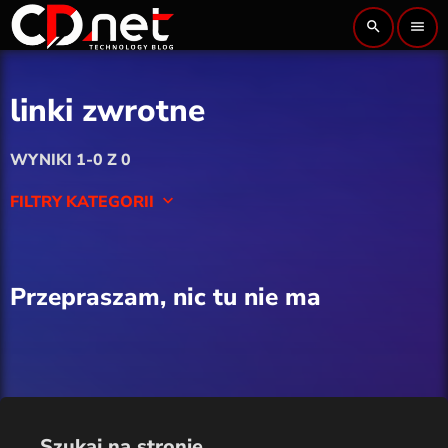
search
menu
linki zwrotne
WYNIKI 1-0 Z 0
FILTRY KATEGORII
keyboard_arrow_down
Artykuł sponsorowany
Przepraszam, nic tu nie ma
Cyberbezpieczeństwo
Finanse i fintech
Kryptowaluty
Szukaj na stronie