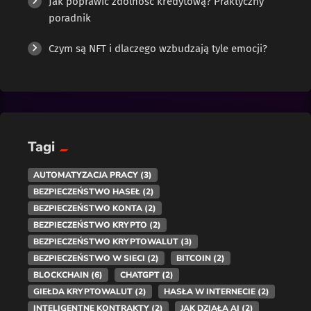
Jak poprawić zdolność kredytową? Praktyczny
poradnik
Czym są NFT i dlaczego wzbudzają tyle emocji?
Tagi
AUTOMATYZACJA PRACY
(3)
BEZPIECZEŃSTWO HASEŁ
(2)
BEZPIECZEŃSTWO KONTA
(2)
BEZPIECZEŃSTWO KRYPTO
(2)
BEZPIECZEŃSTWO KRYPTOWALUT
(3)
BEZPIECZEŃSTWO W SIECI
(2)
BITCOIN
(2)
BLOCKCHAIN
(6)
CHATGPT
(2)
GIEŁDA KRYPTOWALUT
(2)
HASŁA W INTERNECIE
(2)
INTELIGENTNE KONTRAKTY
(2)
JAK DZIAŁA AI
(2)