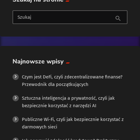
Sztuczna inteligencja (AI)
Szukaj
search
Najnowsze wpisy
Czym jest DeFi, czyli zdecentralizowane finanse?
Przewodnik dla początkujących
Sztuczna inteligencja a prywatność, czyli jak
bezpiecznie korzystać z narzędzi AI
Publiczne Wi-Fi, czyli jak bezpiecznie korzystać z
darmowych sieci