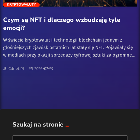
trending_flat
KRYPTOWALUTY
Sztuczna inteligencja (AI)
Czym są NFT i dlaczego wzbudzają tyle
emocji?
W świecie kryptowalut i technologii blockchain jednym z
głośniejszych zjawisk ostatnich lat stały się NFT. Pojawiały się
w mediach przy okazji sprzedaży cyfrowej sztuki za ogromne
kwoty, budząc zarówno zachwyt, jak i sceptycyzm. Dla wielu
Cdnet.pl
2026-07-29
osób pozostają jednak niezrozumiałe. W tym artykule
tłumaczymy prostym językiem, czym są NFT i na czym polega
ich fenomen. Czym jest NFT? NFT to skrót od angielskiego
określenia oznaczającego token niewymienialny. W
uproszczeniu jest to unikalny cyfrowy certyfikat, zapisany na
blockchainie, który potwierdza własność konkretnego
cyfrowego przedmiotu, na przykład obrazu, grafiki, utworu czy
elementu gry. Kluczowe jest słowo niewymienialny. Zwykłe
Szukaj na stronie
kryptowaluty są wymienialne, czyli jeden bitcoin jest równy
innemu bitcoinowi. NFT jest inne, bo każdy token jest unikalny