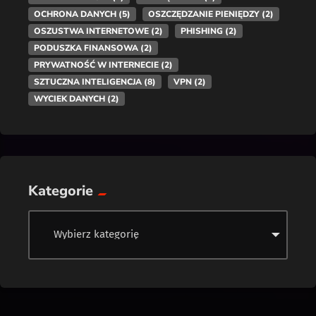
OCHRONA DANYCH
(5)
OSZCZĘDZANIE PIENIĘDZY
(2)
OSZUSTWA INTERNETOWE
(2)
PHISHING
(2)
PODUSZKA FINANSOWA
(2)
PRYWATNOŚĆ W INTERNECIE
(2)
SZTUCZNA INTELIGENCJA
(8)
VPN
(2)
WYCIEK DANYCH
(2)
Kategorie