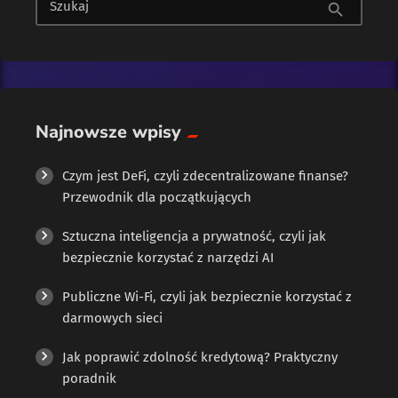
Szukaj
search
i niepowtarzalny, podobnie jak oryginał dzieła sztuki różni się
od kopii. To właśnie ta unikalność stanowi istotę NFT. Jak
działają NFT? NFT opierają się na technologii blockchain, […]
Najnowsze wpisy
Czym jest DeFi, czyli zdecentralizowane finanse?
Przewodnik dla początkujących
Sztuczna inteligencja a prywatność, czyli jak
bezpiecznie korzystać z narzędzi AI
Publiczne Wi-Fi, czyli jak bezpiecznie korzystać z
darmowych sieci
Jak poprawić zdolność kredytową? Praktyczny
poradnik