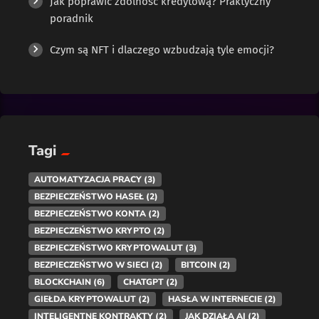
Jak poprawić zdolność kredytową? Praktyczny
poradnik
Czym są NFT i dlaczego wzbudzają tyle emocji?
Tagi
AUTOMATYZACJA PRACY
(3)
BEZPIECZEŃSTWO HASEŁ
(2)
BEZPIECZEŃSTWO KONTA
(2)
BEZPIECZEŃSTWO KRYPTO
(2)
BEZPIECZEŃSTWO KRYPTOWALUT
(3)
BEZPIECZEŃSTWO W SIECI
(2)
BITCOIN
(2)
BLOCKCHAIN
(6)
CHATGPT
(2)
GIEŁDA KRYPTOWALUT
(2)
HASŁA W INTERNECIE
(2)
INTELIGENTNE KONTRAKTY
(2)
JAK DZIAŁA AI
(2)