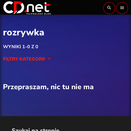
search
menu
rozrywka
WYNIKI 1-0 Z 0
FILTRY KATEGORII
keyboard_arrow_down
Artykuł sponsorowany
Przepraszam, nic tu nie ma
Cyberbezpieczeństwo
Finanse i fintech
Kryptowaluty
Szukaj na stronie