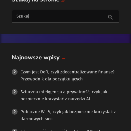
Sztuczna inteligencja (AI)
Szukaj
search
Najnowsze wpisy
Czym jest DeFi, czyli zdecentralizowane finanse?
Przewodnik dla początkujących
Sztuczna inteligencja a prywatność, czyli jak
bezpiecznie korzystać z narzędzi AI
Publiczne Wi-Fi, czyli jak bezpiecznie korzystać z
darmowych sieci